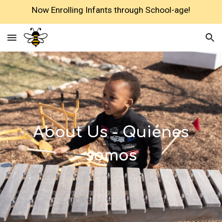
Now Enrolling Infants through School-age!
Skip to main content
Skip to navigation
About Us - Quiénes
somos