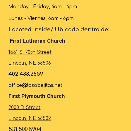
Monday - Friday,
6
am - 6pm
Lunes - Viernes,
6
am - 6pm
Located inside/ Ubicado dentro de:
First Lutheran Church
1551 S. 70th Street
Lincoln, NE 68506
402.488.2859
office@lasabejitas.net
First
Plymouth
Church
2000 D Street
Lincoln, NE 68502
531.500.5904